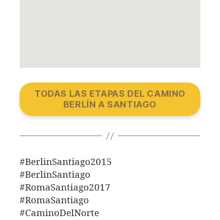
TODAS LAS ETAPAS DEL CAMINO
BERLÍN A SANTIAGO
#BerlinSantiago2015
#BerlinSantiago
#RomaSantiago2017
#RomaSantiago
#CaminoDelNorte