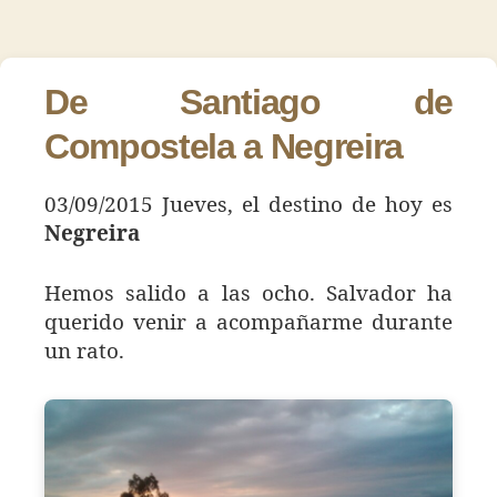
Día
de
de
113
la
la
–
entrada
entrada
Negreir
De Santiago de
Compostela a Negreira
03/09/2015 Jueves, el destino de hoy es
Negreira
Hemos salido a las ocho. Salvador ha
querido venir a acompañarme durante
un rato.