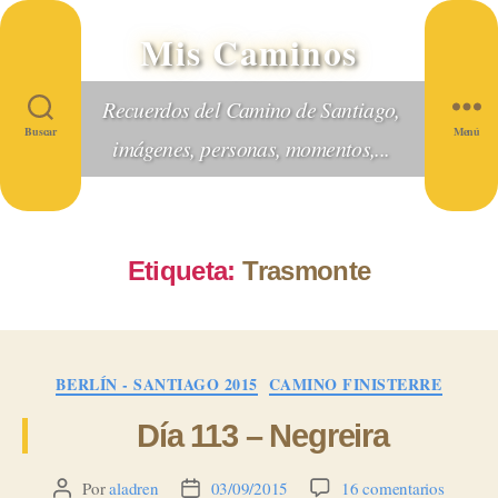
Mis Caminos
Recuerdos del Camino de Santiago,
Buscar
Menú
imágenes, personas, momentos,...
Etiqueta:
Trasmonte
Categorías
BERLÍN - SANTIAGO 2015
CAMINO FINISTERRE
Día 113 – Negreira
en
Por
aladren
03/09/2015
16 comentarios
Autor
Fecha