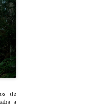
ros de
haba a