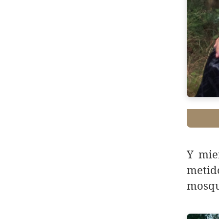
Y mie
metid
mosqu