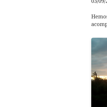
03/09/
Hemos
acomp