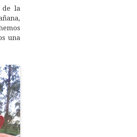
 de la
añana,
o hemos
os una