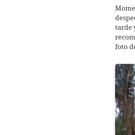
Momen
despe
tarde 
recom
foto d