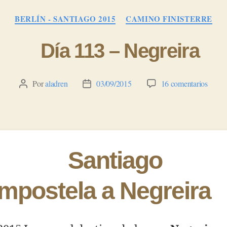
Categorías
BERLÍN - SANTIAGO 2015
CAMINO FINISTERRE
Día 113 – Negreira
en
Por
aladren
03/09/2015
16 comentarios
Autor
Fecha
Día
de
de
113
la
la
–
entrada
entrada
Negre
e Santiago 
mpostela a Negreira