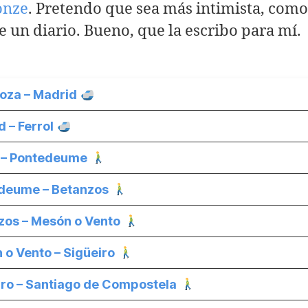
onze
. Pretendo que sea más intimista, com
e un diario. Bueno, que la escribo para mí.
oza – Madrid
 – Ferrol
l – Pontedeume
deume – Betanzos
zos – Mesón o Vento
 o Vento – Sigüeiro
iro – Santiago de Compostela