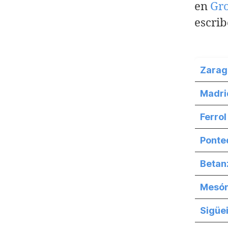
en
Gr
escrib
Zarag
Madrid
Ferro
Ponte
Betan
Mesón
Sigüe