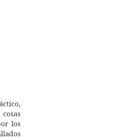
ctico,
 cosas
or los
allados