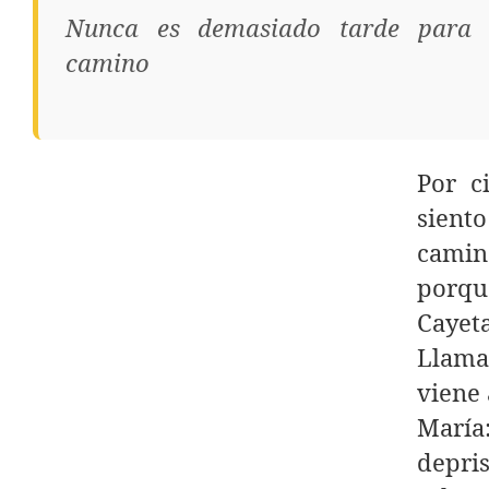
Nunca es demasiado tarde para e
camino
Por c
sient
camino
porqu
Cayet
Llama
viene 
María
depri