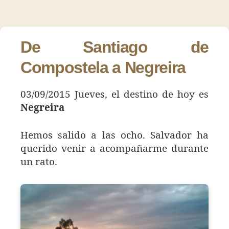
Día
de
de
113
la
la
–
entrada
entrada
Negreir
De Santiago de
Compostela a Negreira
03/09/2015 Jueves, el destino de hoy es
Negreira
Hemos salido a las ocho. Salvador ha
querido venir a acompañarme durante
un rato.