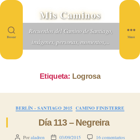
Mis Caminos
Recuerdos del Camino de Santiago,
Buscar
Menú
imágenes, personas, momentos,...
Etiqueta:
Logrosa
Categorías
BERLÍN - SANTIAGO 2015
CAMINO FINISTERRE
Día 113 – Negreira
en
Por
aladren
03/09/2015
16 comentarios
Autor
Fecha