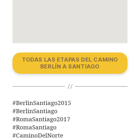
TODAS LAS ETAPAS DEL CAMINO
BERLÍN A SANTIAGO
#BerlinSantiago2015
#BerlinSantiago
#RomaSantiago2017
#RomaSantiago
#CaminoDelNorte