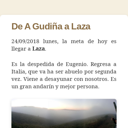
30
de
de
–
la
la
Laza
entrada
entrada
De A Gudiña a Laza
24/09/2018 lunes, la meta de hoy es
llegar a
Laza
.
Es la despedida de Eugenio. Regresa a
Italia, que va ha ser abuelo por segunda
vez. Viene a desayunar con nosotros. Es
un gran andarín y mejor persona.