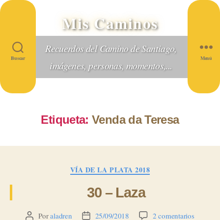
Mis Caminos
Recuerdos del Camino de Santiago,
Buscar
Menú
imágenes, personas, momentos,...
Etiqueta:
Venda da Teresa
Categorías
VÍA DE LA PLATA 2018
30 – Laza
en
Por
aladren
25/09/2018
2 comentarios
Autor
Fecha