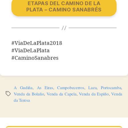
ETAPAS DEL CAMINO DE LA
PLATA – CAMINO SANABRÉS
#ViaDeLaPlata2018
#ViaDeLaPlata
#CaminoSanabres
A Gudiña
,
As Eiras
,
Campobecerros
,
Laza
,
Portocamba
,
Venda da Bolaño
,
Venda da Capela
,
Venda da Espiño
,
Venda
Etiquetas
da Teresa