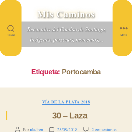
Mis Caminos
Recuerdos del Camino de Santiago,
Buscar
Menú
imágenes, personas, momentos,...
Etiqueta:
Portocamba
Categorías
VÍA DE LA PLATA 2018
30 – Laza
en
Por
aladren
25/09/2018
2 comentarios
Autor
Fecha