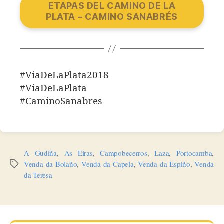
ETAPAS DEL CAMINO DE LA
PLATA – CAMINO SANABRÉS
#ViaDeLaPlata2018
#ViaDeLaPlata
#CaminoSanabres
A Gudiña
,
As Eiras
,
Campobecerros
,
Laza
,
Portocamba
,
Venda da Bolaño
,
Venda da Capela
,
Venda da Espiño
,
Venda
Etiquetas
da Teresa