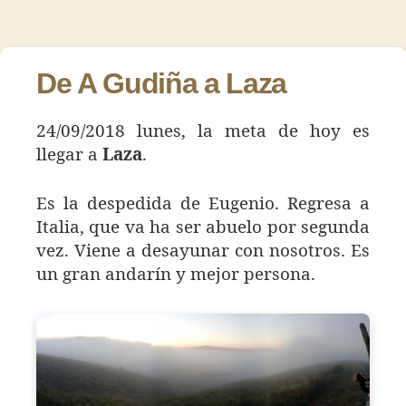
30
de
de
–
la
la
Laza
entrada
entrada
De A Gudiña a Laza
24/09/2018 lunes, la meta de hoy es
llegar a
Laza
.
Es la despedida de Eugenio. Regresa a
Italia, que va ha ser abuelo por segunda
vez. Viene a desayunar con nosotros. Es
un gran andarín y mejor persona.