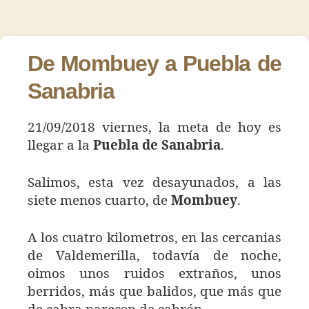
27
de
de
–
la
la
Puebl
entrada
entrada
de
De Mombuey a Puebla de
Sanab
Sanabria
21/09/2018 viernes, la meta de hoy es
llegar a la
Puebla de Sanabria
.
Salimos, esta vez desayunados, a las
siete menos cuarto, de
Mombuey
.
A los cuatro kilometros, en las cercanias
de Valdemerilla, todavía de noche,
oimos unos ruidos extraños, unos
berridos, más que balidos, que más que