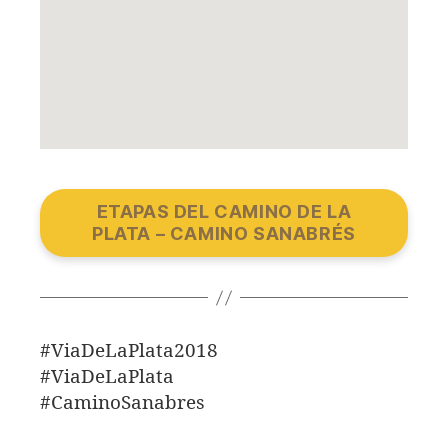
ETAPAS DEL CAMINO DE LA
PLATA – CAMINO SANABRÉS
#ViaDeLaPlata2018
#ViaDeLaPlata
#CaminoSanabres