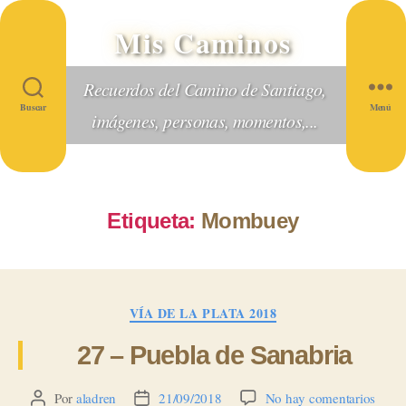
Mis Caminos
Recuerdos del Camino de Santiago,
Buscar
Menú
imágenes, personas, momentos,...
Etiqueta:
Mombuey
Categorías
VÍA DE LA PLATA 2018
27 – Puebla de Sanabria
en
Por
aladren
21/09/2018
No hay comentarios
Autor
Fecha