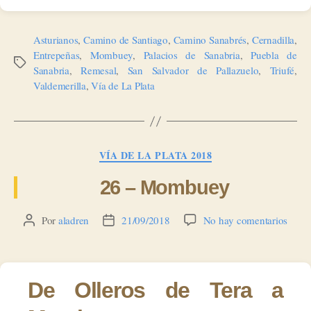
Asturianos
,
Camino de Santiago
,
Camino Sanabrés
,
Cernadilla
,
Entrepeñas
,
Mombuey
,
Palacios de Sanabria
,
Puebla de
Etiquetas
Sanabria
,
Remesal
,
San Salvador de Pallazuelo
,
Triufé
,
Valdemerilla
,
Vía de La Plata
Categorías
VÍA DE LA PLATA 2018
26 – Mombuey
en
Por
aladren
21/09/2018
No hay comentarios
Autor
Fecha
26
de
de
–
la
la
Mom
entrada
entrada
De Olleros de Tera a