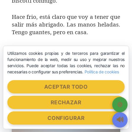
biscotti conmigo.
Hace frio, está claro que voy a tener que
salir más abrigado. Las manos heladas.
Tengo guantes, pero en casa.
En menos de una hora nos ponemos en
Utilizamos cookies propias y de terceros para garantizar el
la presa del río Tera, la culpable del
funcionamiento de la web, medir su uso y mejorar nuestros
embalse de Nuestra Señora del
servicios. Puede aceptar todas las cookies, rechazar las no
Agavanzal.
necesarias o configurar sus preferencias.
Política de cookies
ACEPTAR TODO
Empieza a amanecer y siempre dan
ganas de sacar fotos.
RECHAZAR
CONFIGURAR