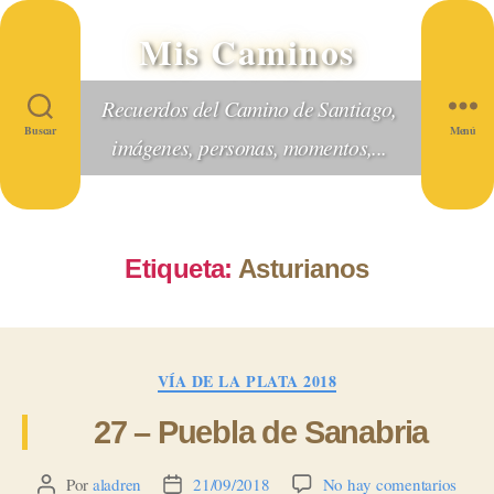
Mis Caminos
Recuerdos del Camino de Santiago,
Buscar
Menú
imágenes, personas, momentos,...
Etiqueta:
Asturianos
Categorías
VÍA DE LA PLATA 2018
27 – Puebla de Sanabria
en
Por
aladren
21/09/2018
No hay comentarios
Autor
Fecha