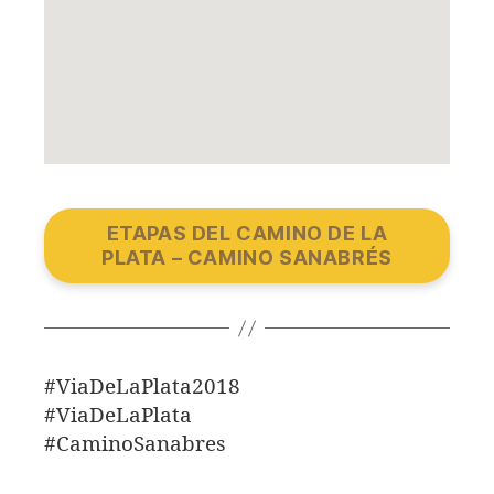
ETAPAS DEL CAMINO DE LA
PLATA – CAMINO SANABRÉS
#ViaDeLaPlata2018
#ViaDeLaPlata
#CaminoSanabres