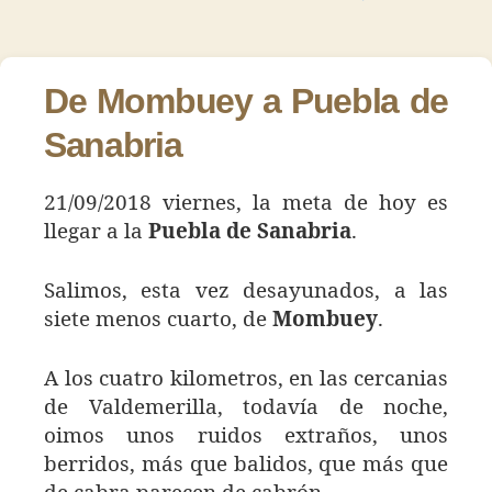
27
de
de
–
la
la
Puebl
entrada
entrada
de
De Mombuey a Puebla de
Sanab
Sanabria
21/09/2018 viernes, la meta de hoy es
llegar a la
Puebla de Sanabria
.
Salimos, esta vez desayunados, a las
siete menos cuarto, de
Mombuey
.
A los cuatro kilometros, en las cercanias
de Valdemerilla, todavía de noche,
oimos unos ruidos extraños, unos
berridos, más que balidos, que más que