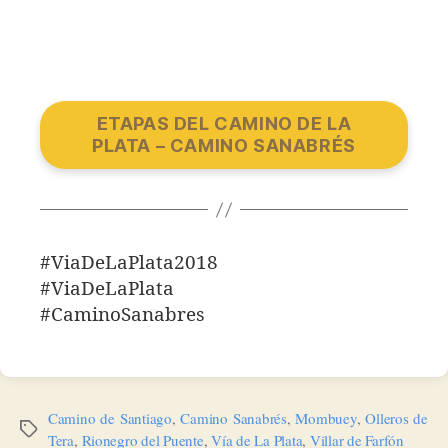
ETAPAS DEL CAMINO DE LA
PLATA – CAMINO SANABRÉS
#ViaDeLaPlata2018
#ViaDeLaPlata
#CaminoSanabres
Camino de Santiago
,
Camino Sanabrés
,
Mombuey
,
Olleros de
Etiquetas
Tera
,
Rionegro del Puente
,
Vía de La Plata
,
Villar de Farfón