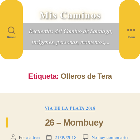
Mis Caminos
Recuerdos del Camino de Santiago,
Buscar
Menú
imágenes, personas, momentos,...
Etiqueta:
Olleros de Tera
Categorías
VÍA DE LA PLATA 2018
26 – Mombuey
en
Por
aladren
21/09/2018
No hay comentarios
Autor
Fecha