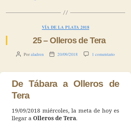
Categorías
VÍA DE LA PLATA 2018
25 – Olleros de Tera
en
Por
aladren
20/09/2018
1 comentario
Autor
Fecha
25
de
de
–
la
la
Olleros
entrada
entrada
de
De Tábara a Olleros de
Tera
Tera
19/09/2018 miércoles, la meta de hoy es
llegar a
Olleros de Tera
.