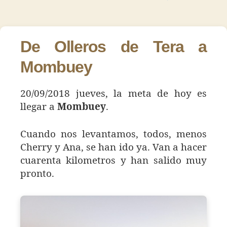
26
de
de
–
la
la
Mom
entrada
entrada
De Olleros de Tera a
Mombuey
20/09/2018 jueves, la meta de hoy es
llegar a
Mombuey
.
Cuando nos levantamos, todos, menos
Cherry y Ana, se han ido ya. Van a hacer
cuarenta kilometros y han salido muy
pronto.