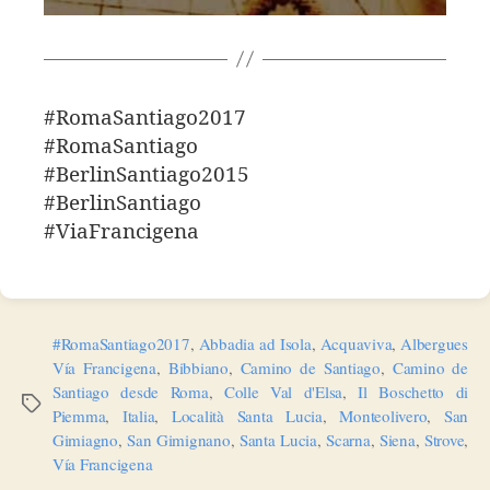
#RomaSantiago2017
#RomaSantiago
#BerlinSantiago2015
#BerlinSantiago
#ViaFrancigena
#RomaSantiago2017
,
Abbadia ad Isola
,
Acquaviva
,
Albergues
Vía Francigena
,
Bibbiano
,
Camino de Santiago
,
Camino de
Santiago desde Roma
,
Colle Val d'Elsa
,
Il Boschetto di
Etiquetas
Piemma
,
Italia
,
Località Santa Lucia
,
Monteolivero
,
San
Gimiagno
,
San Gimignano
,
Santa Lucia
,
Scarna
,
Siena
,
Strove
,
Vía Francigena