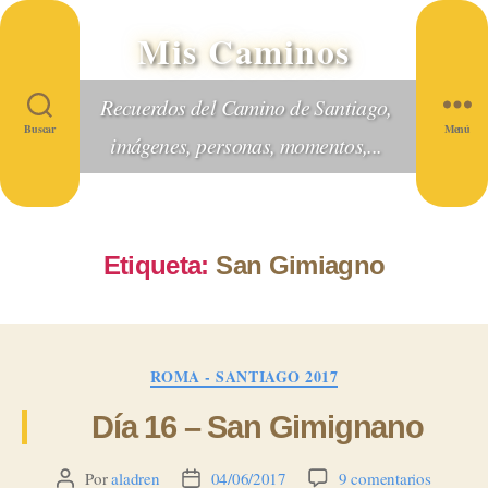
Mis Caminos
Recuerdos del Camino de Santiago,
Buscar
Menú
imágenes, personas, momentos,...
Etiqueta:
San Gimiagno
Categorías
ROMA - SANTIAGO 2017
Día 16 – San Gimignano
en
Por
aladren
04/06/2017
9 comentarios
Autor
Fecha