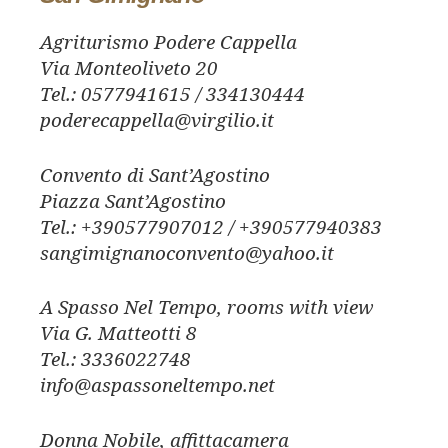
Agriturismo Podere Cappella
Via Monteoliveto 20
Tel.: 0577941615 / 334130444
poderecappella@virgilio.it
Convento di Sant’Agostino
Piazza Sant’Agostino
Tel.: +390577907012 / +390577940383
sangimignanoconvento@yahoo.it
A Spasso Nel Tempo, rooms with view
Via G. Matteotti 8
Tel.: 3336022748
info@aspassoneltempo.net
Donna Nobile, affittacamera