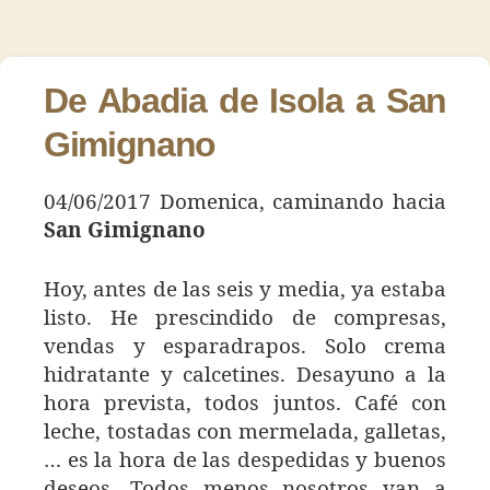
Día
de
de
16
la
la
–
entrada
entrada
San
De Abadia de Isola a San
Gimigna
Gimignano
04/06/2017 Domenica, caminando hacia
San Gimignano
Hoy, antes de las seis y media, ya estaba
listo. He prescindido de compresas,
vendas y esparadrapos. Solo crema
hidratante y calcetines. Desayuno a la
hora prevista, todos juntos. Café con
leche, tostadas con mermelada, galletas,
… es la hora de las despedidas y buenos
deseos. Todos menos nosotros van a