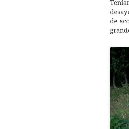
Tenía
desayu
de aco
grande