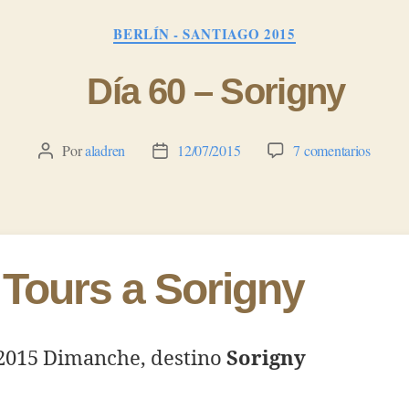
Categorías
BERLÍN - SANTIAGO 2015
Día 60 – Sorigny
en
Por
aladren
12/07/2015
7 comentarios
Autor
Fecha
Día
de
de
60
la
la
–
entrada
entrada
Sorign
 Tours a Sorigny
/2015 Dimanche, destino
Sorigny