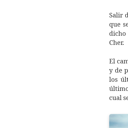
Salir 
que se
dicho 
Cher.
El ca
y de p
los ú
último
cual s