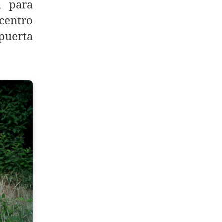
a para
 centro
 puerta