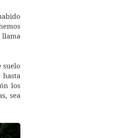
 habido
a hemos
e llama
 suelo
o hasta
ón los
as, sea