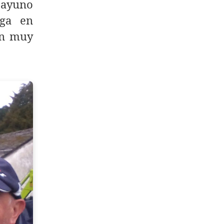
esayuno
uga en
on muy