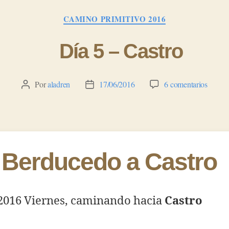
Categorías
CAMINO PRIMITIVO 2016
Día 5 – Castro
en
Por
aladren
17/06/2016
6 comentarios
Autor
Fecha
Día
de
de
5
la
la
–
entrada
entrada
Castro
 Berducedo a Castro
/2016 Viernes, caminando hacia
Castro