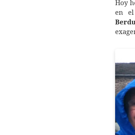
Hoy he
en e
Berd
exager