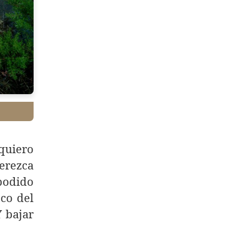
 quiero
merezca
 podido
eco del
Y bajar