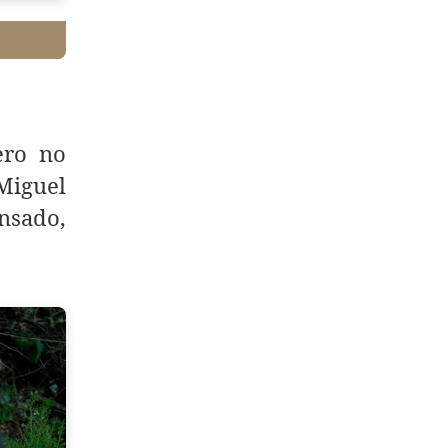
ero no
 Miguel
nsado,