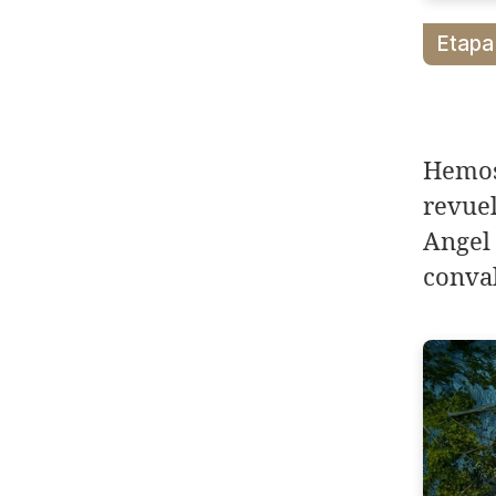
Etapa
Hemos
revuel
Angel
conval