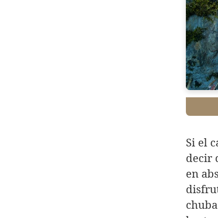
Si el 
decir 
en abs
disfru
chubas