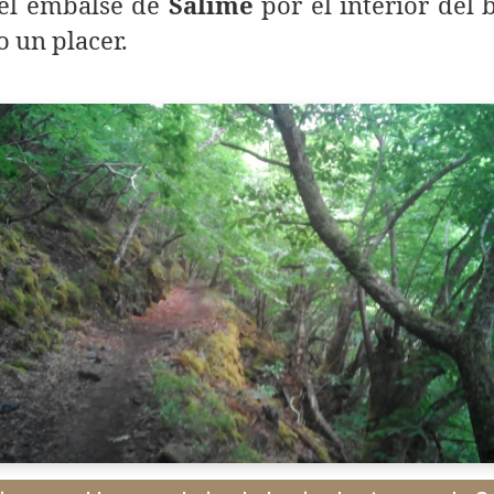
 el embalse de
Salime
por el interior del
o un placer.