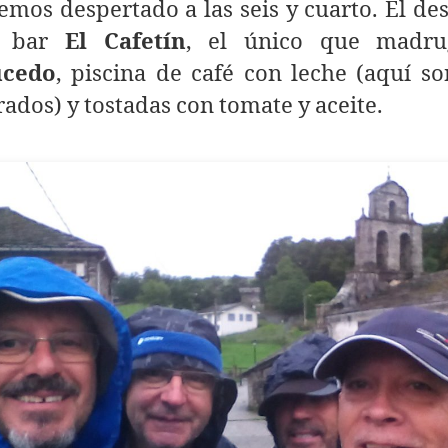
mos despertado a las seis y cuarto. El d
l bar
El Cafetín
, el único que madr
ucedo
, piscina de café con leche (aquí s
ados) y tostadas con tomate y aceite.