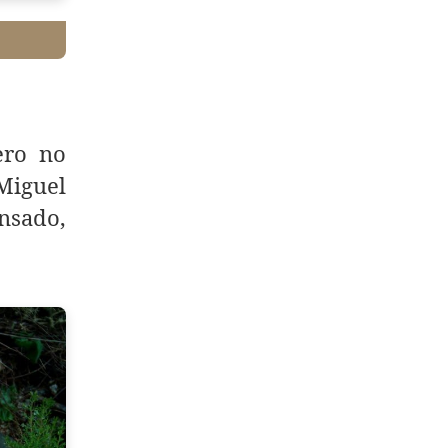
ero no
 Miguel
nsado,