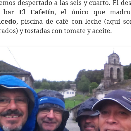
mos despertado a las seis y cuarto. El d
l bar
El Cafetín
, el único que madr
ucedo
, piscina de café con leche (aquí s
ados) y tostadas con tomate y aceite.