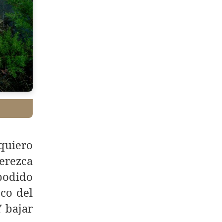
 quiero
merezca
 podido
eco del
Y bajar