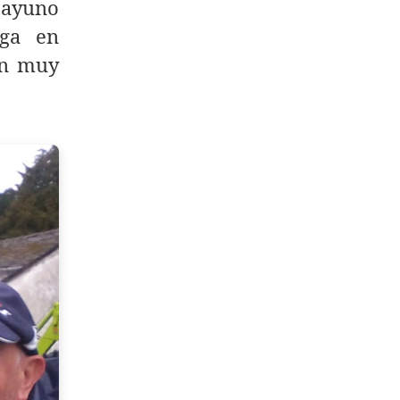
esayuno
uga en
on muy