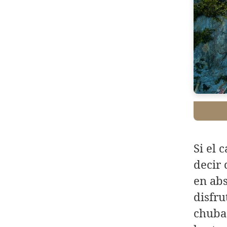
Si el 
decir 
en abs
disfru
chubas