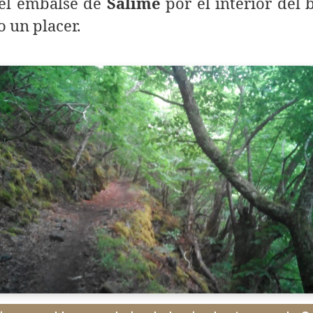
 el embalse de
Salime
por el interior del
o un placer.