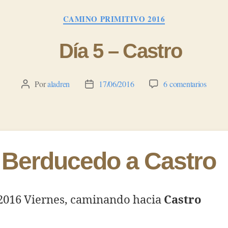
Categorías
CAMINO PRIMITIVO 2016
Día 5 – Castro
en
Por
aladren
17/06/2016
6 comentarios
Autor
Fecha
Día
de
de
5
la
la
–
entrada
entrada
Castro
 Berducedo a Castro
/2016 Viernes, caminando hacia
Castro