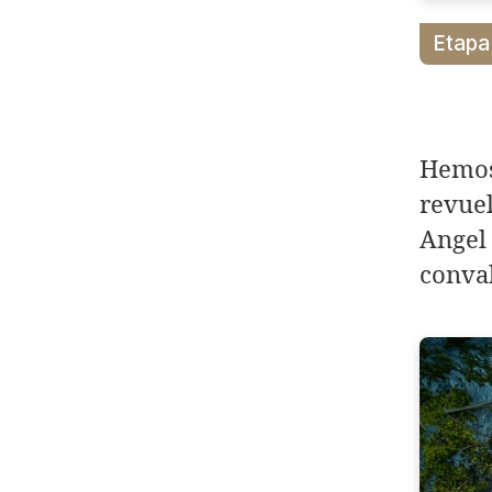
Etapa
Hemos
revuel
Angel
conval