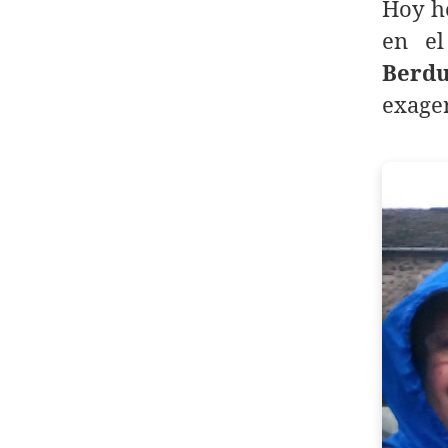
Hoy he
en e
Berd
exager