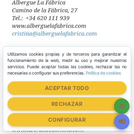
Albergue La Fábrica
Camino de la Fábrica, 27
Tel.: +34 620 111 939
www.alberguelafabrica.com
cristina@alberguelafabrica.com
Albergue-Hotel La Casa de Beli
Utilizamos cookies propias y de terceros para garantizar el
Avenida General Yagüe 16
funcionamiento de la web, medir su uso y mejorar nuestros
Tel.: +34 947 45 12 34
servicios. Puede aceptar todas las cookies, rechazar las no
www.lacasadebeli.com
necesarias o configurar sus preferencias.
Política de cookies
ACEPTAR TODO
Rabé de las Calzadas
RECHAZAR
Albergue Liberanos Domine
Pl. Francisco Riberas, 10
CONFIGURAR
Tel.: +34 695 116 901
www.liberanosdomine.com