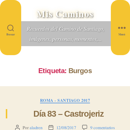
Mis Caminos
Recuerdos del Camino de Santiago,
Buscar
Menú
imágenes, personas, momentos,...
Etiqueta:
Burgos
Categorías
ROMA - SANTIAGO 2017
Día 83 – Castrojeriz
en
Por
aladren
12/08/2017
9 comentarios
Autor
Fecha