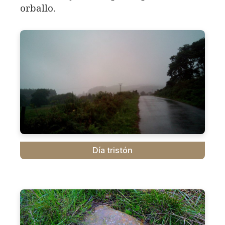
orballo.
Día tristón