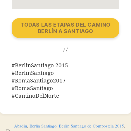
TODAS LAS ETAPAS DEL CAMINO
BERLÍN A SANTIAGO
#BerlinSantiago 2015
#BerlinSantiago
#RomaSantiago2017
#RomaSantiago
#CaminoDelNorte
Abadín
,
Berlin Santiago
,
Berlin Santiago de Compostela 2015
,