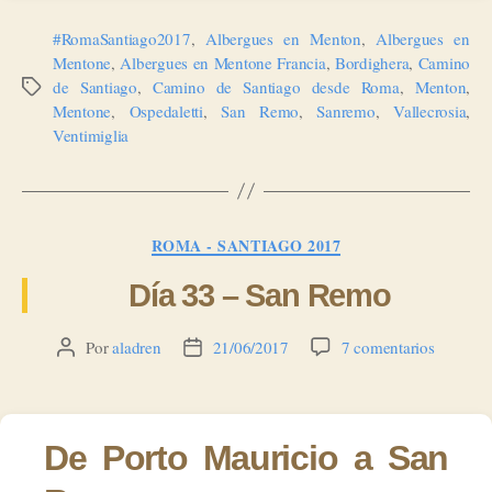
#RomaSantiago2017
,
Albergues en Menton
,
Albergues en
Mentone
,
Albergues en Mentone Francia
,
Bordighera
,
Camino
de Santiago
,
Camino de Santiago desde Roma
,
Menton
,
Etiquetas
Mentone
,
Ospedaletti
,
San Remo
,
Sanremo
,
Vallecrosia
,
Ventimiglia
Categorías
ROMA - SANTIAGO 2017
Día 33 – San Remo
en
Por
aladren
21/06/2017
7 comentarios
Autor
Fecha
Día
de
de
33
la
la
–
entrada
entrada
San
De Porto Mauricio a San
Remo