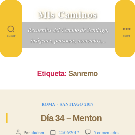
Mis Caminos
Recuerdos del Camino de Santiago,
Buscar
Menú
imágenes, personas, momentos,...
Etiqueta:
Sanremo
Categorías
ROMA - SANTIAGO 2017
Día 34 – Menton
en
Por
aladren
22/06/2017
5 comentarios
Autor
Fecha