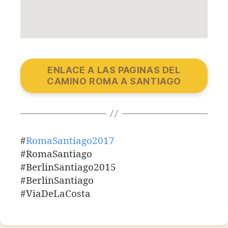
ENLACE A LAS PAGINAS DEL
CAMINO ROMA A SANTIAGO
#
RomaSantiago2017
#RomaSantiago
#BerlinSantiago2015
#BerlinSantiago
#ViaDeLaCosta