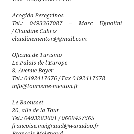
Acogida Peregrinos
Tel.: 0493367087 – Marc Ugnolini
/ Claudine Cubris
claudinementon@gmail.com
Oficina de Turismo
Le Palais de l’Europe
8, Avenue Boyer
Tel.: 0492417676 / Fax 0492417678
info@tourisme-menton.fr
Le Baousset
20, alle de la Tour
Tel.: 0493283601 / 0609457565
francoise.meignaud@wanadoo.fr
Francois Meignaud