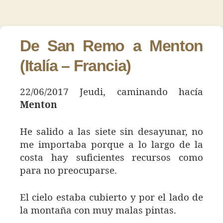
Día
de
de
34
la
la
–
entrada
entrada
Menton
De San Remo a Menton
(Italía – Francia)
22/06/2017 Jeudi, caminando hacía
Menton
He salido a las siete sin desayunar, no
me importaba porque a lo largo de la
costa hay suficientes recursos como
para no preocuparse.
El cielo estaba cubierto y por el lado de
la montaña con muy malas pintas.