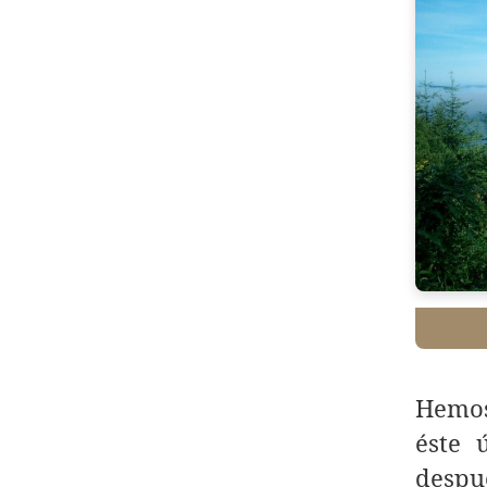
Hemos
éste 
despu