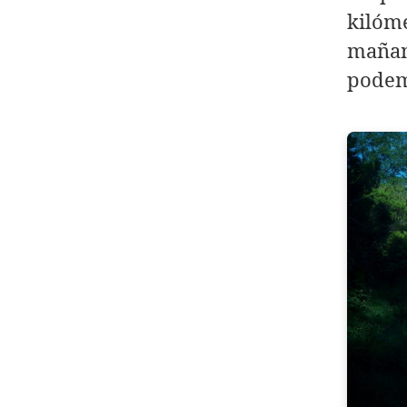
kilóm
maña
podemo