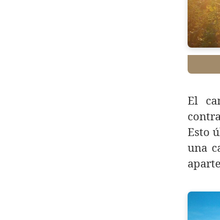
El ca
contra
Esto ú
una c
aparte