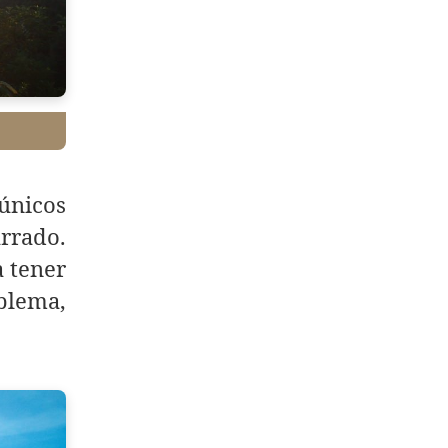
únicos
arrado.
a tener
blema,