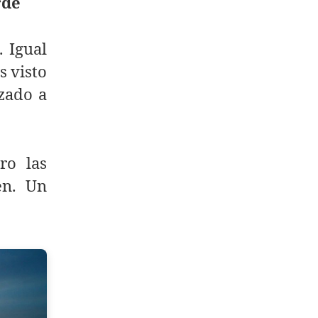
rde
. Igual
s visto
zado a
ro las
en. Un