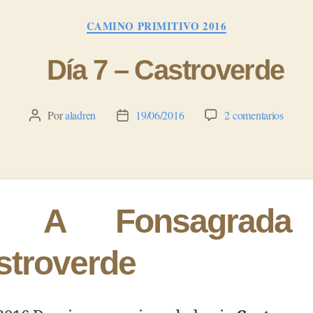
Categorías
CAMINO PRIMITIVO 2016
Día 7 – Castroverde
en
Por
aladren
19/06/2016
2 comentarios
Autor
Fecha
Día
de
de
7
la
la
–
entrada
entrada
Castro
e A Fonsagrada
stroverde