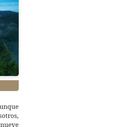
aunque
otros,
 nueve