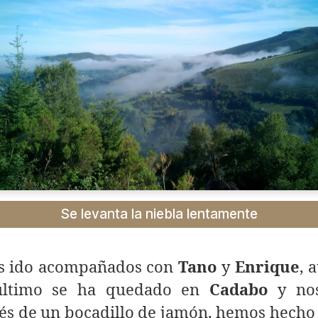
Se levanta la niebla lentamente
 ido acompañados con
Tano
y
Enrique
, 
último se ha quedado en
Cadabo
y nos
és de un bocadillo de jamón, hemos hecho