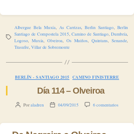
Albergue Bela Muxía
,
As Carrizas
,
Berlin Santiago
,
Berlin
Santiago de Compostela 2015
,
Camino de Santiago
,
Dumbría
,
Etiquetas
Logoso
,
Muxía
,
Olveiroa
,
Os Muiños
,
Quintans
,
Senande
,
Trasufre
,
Villar de Sobremonte
Categorías
BERLÍN - SANTIAGO 2015
CAMINO FINISTERRE
Día 114 – Olveiroa
en
Por
aladren
04/09/2015
6 comentarios
Autor
Fecha
Día
de
de
114
la
la
–
entrada
entrada
Olveiroa