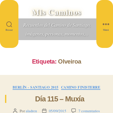
Mis Caminos
Recuerdos del Camino de Santiago,
Buscar
Menú
imágenes, personas, momentos,...
Etiqueta:
Olveiroa
Categorías
BERLÍN - SANTIAGO 2015
CAMINO FINISTERRE
Día 115 – Muxía
en
Por
aladren
05/09/2015
7 comentarios
Autor
Fecha