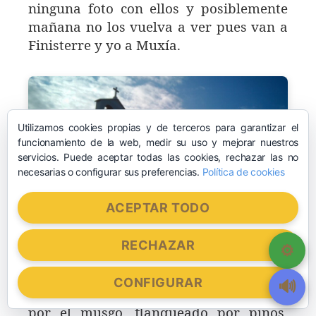
ninguna foto con ellos y posiblemente
mañana no los vuelva a ver pues van a
Finisterre y yo a Muxía.
Utilizamos cookies propias y de terceros para garantizar el
funcionamiento de la web, medir su uso y mejorar nuestros
servicios. Puede aceptar todas las cookies, rechazar las no
necesarias o configurar sus preferencias.
Política de cookies
ACEPTAR TODO
RECHAZAR
El camino resulta muy bonito, no me
cansa aunque los motivos sean
CONFIGURAR
repetidos, bordeado de piedras verdes
por el musgo, flanqueado por pinos,