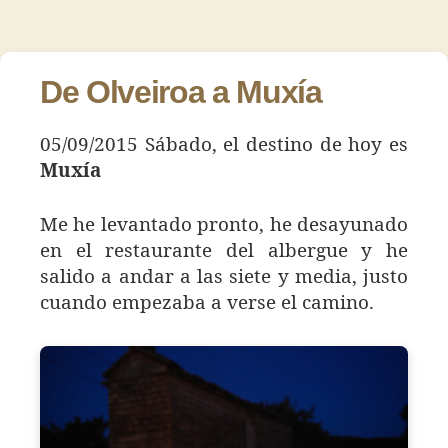
Día
de
de
115
la
la
–
entrada
entrada
Muxía
De Olveiroa a Muxía
05/09/2015 Sábado, el destino de hoy es
Muxía
Me he levantado pronto, he desayunado
en el restaurante del albergue y he
salido a andar a las siete y media, justo
cuando empezaba a verse el camino.