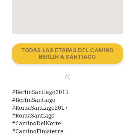
TODAS LAS ETAPAS DEL CAMINO
BERLÍN A SANTIAGO
#BerlinSantiago2015
#BerlinSantiago
#RomaSantiago2017
#RomaSantiago
#CaminoDelNorte
#CaminoFinisterre