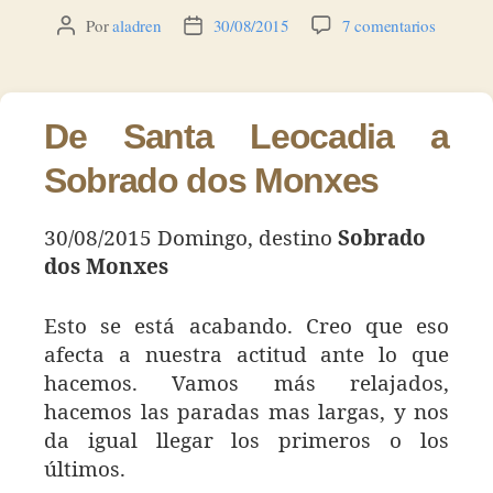
en
Por
aladren
30/08/2015
7 comentarios
Autor
Fecha
Día
de
de
109
la
la
–
entrada
entrada
Sobrado
De Santa Leocadia a
dos
Monxes
Sobrado dos Monxes
30/08/2015 Domingo, destino
Sobrado
dos Monxes
Esto se está acabando. Creo que eso
afecta a nuestra actitud ante lo que
hacemos. Vamos más relajados,
hacemos las paradas mas largas, y nos
da igual llegar los primeros o los
últimos.