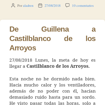
en
Por
aladren
27/08/2018
10 comentarios
Autor
Fecha
2
de
de
–
la
la
Castilbl
entrada
entrada
de
De Guillena a
los
Arroyos
Castilblanco de los
Arroyos
27/08/2018 Lunes, la meta de hoy es
llegar a
Castilblanco de los Arroyos.
Esta noche no he dormido nada bien.
Hacía mucho calor y los ventiladores,
además de no poder con él, hacían
demasiado ruido hasta para un sordo.
He visto pasar todas las horas, solo a