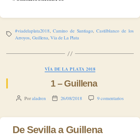
#viadelaplata2018
,
Camino de Santiago
,
Castilblanco de los
Etiquetas
Arroyos
,
Guillena
,
Vía de La Plata
Categorías
VÍA DE LA PLATA 2018
1 – Guillena
en
Por
aladren
26/08/2018
9 comentarios
Autor
Fecha
1
de
de
–
la
la
Guillena
entrada
entrada
De Sevilla a Guillena