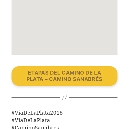
ETAPAS DEL CAMINO DE LA
PLATA – CAMINO SANABRÉS
#ViaDeLaPlata2018
#ViaDeLaPlata
#CaminoSanabres