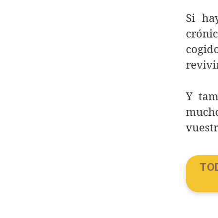
Si ha
crónic
cogid
revivi
Y tam
mucho
vuestr
TO