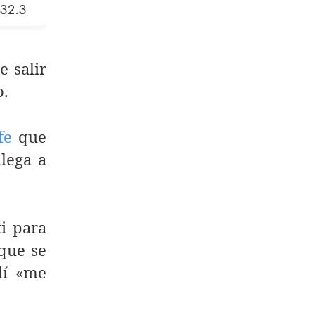
32.3
e salir
o.
fe
que
llega a
i para
 que se
lí «me