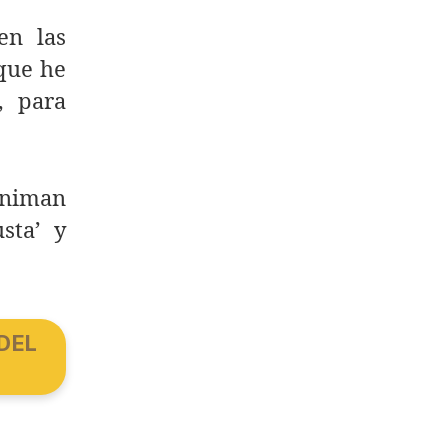
en las
 que he
, para
animan
sta’ y
DEL