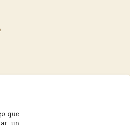
o
o
go que
iar un