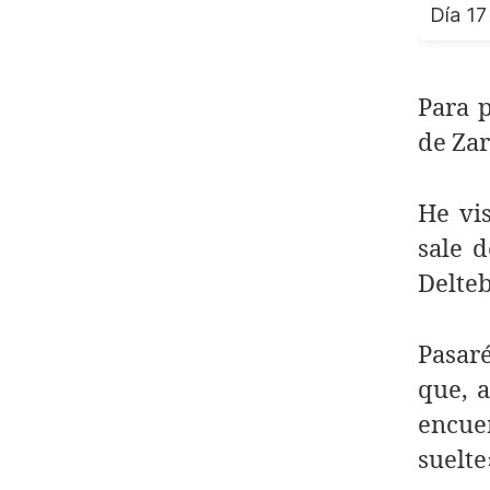
Día 17
Para p
de Zar
He vi
sale d
Delteb
Pasar
que, a
encue
suelte