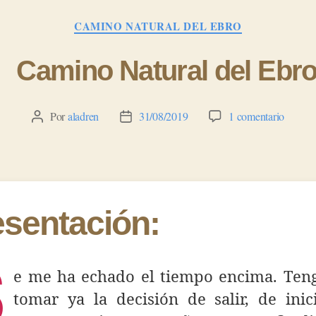
Categorías
CAMINO NATURAL DEL EBRO
Camino Natural del Ebr
en
Por
aladren
31/08/2019
1 comentario
Autor
Fecha
Camin
de
de
Natural
la
la
del
entrada
entrada
Ebro
esentación:
S
e me ha echado el tiempo encima. Ten
tomar ya la decisión de salir, de inic