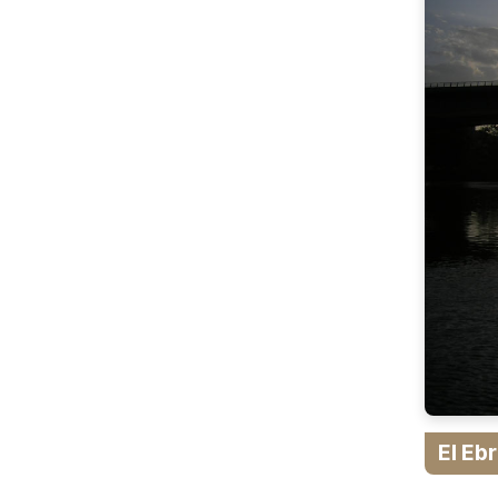
El Eb