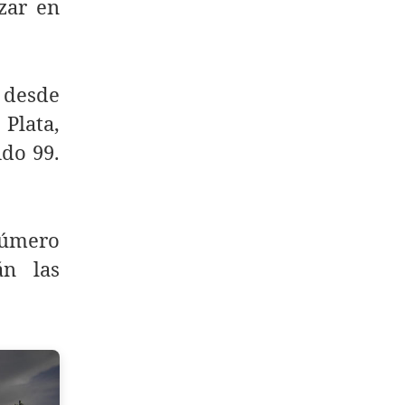
zar en
 desde
 Plata,
ido 99.
número
án las