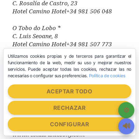
C. Rosalía de Castro, 23
Hotel Camino Hotel+34 981 506 048
O Tobo do Lobo *
C. Luis Seoane, 8
Hotel Camino Hotel+34 981 507 773
otobodolobo.com
Utilizamos cookies propias y de terceros para garantizar el
funcionamiento de la web, medir su uso y mejorar nuestros
A Lúa do Camiño
servicios. Puede aceptar todas las cookies, rechazar las no
necesarias o configurar sus preferencias.
Política de cookies
Rúa Circunvalación Campo Feira, 15,
Hotel Camino Hotel+34 620 958 331
ACEPTAR TODO
www.aluadocamino.com
RECHAZAR
Hotel Sony
Ctra. de Santiago, s / n
CONFIGURAR
Hotel Camino Hotel+34 981 505 473
www.restaurantesony.com