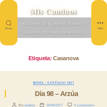
Mis Caminos
Recuerdos del Camino de Santiago,
Buscar
Menú
imágenes, personas, momentos,...
Etiqueta:
Casanova
Categorías
ROMA - SANTIAGO 2017
Día 98 – Arzúa
en
Por
aladren
26/08/2017
9 comentarios
Autor
Fecha