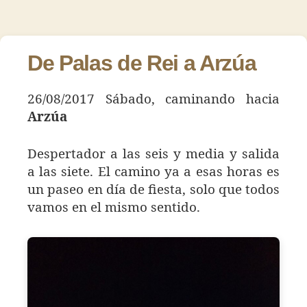
Día
de
de
98
la
la
–
entrada
entrada
Arzúa
De Palas de Rei a Arzúa
26/08/2017 Sábado, caminando hacia
Arzúa
Despertador a las seis y media y salida
a las siete. El camino ya a esas horas es
un paseo en día de fiesta, solo que todos
vamos en el mismo sentido.