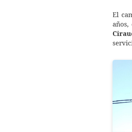
El ca
años,
Cirau
servic