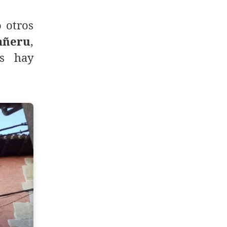
 otros
añeru
,
os hay