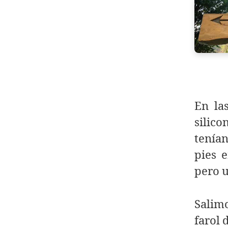
En la
silico
tenían
pies 
pero u
Salim
farol 