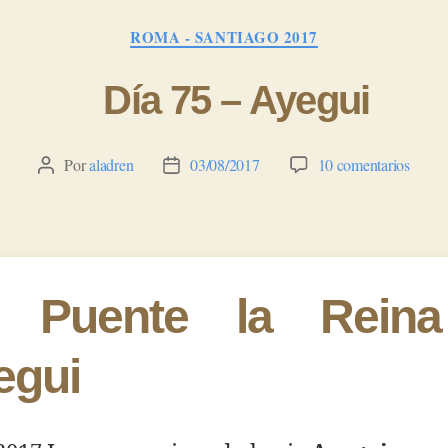
Categorías
ROMA - SANTIAGO 2017
Día 75 – Ayegui
en
Por
aladren
03/08/2017
10 comentarios
Autor
Fecha
Día
de
de
75
la
la
–
entrada
entrada
Ayegu
 Puente la Rein
egui