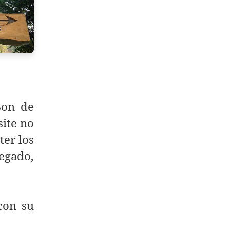
Son de
site no
ter los
egado,
con su