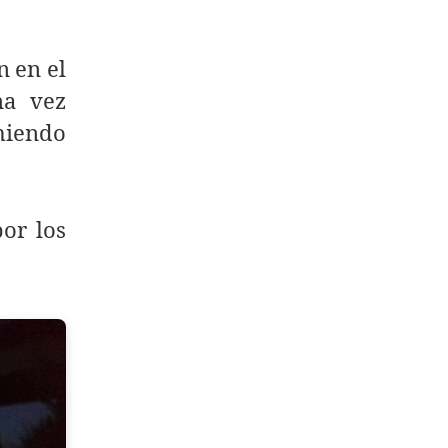
n en el
na vez
miendo
or los