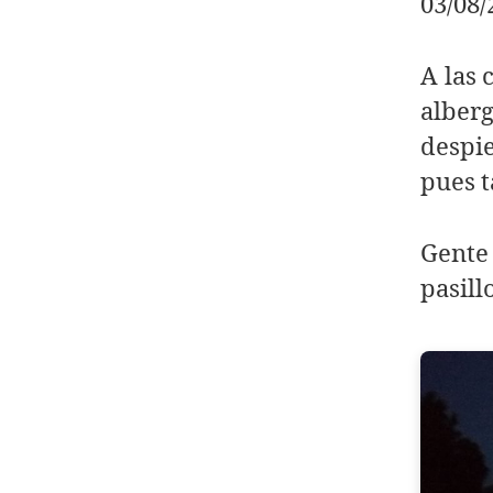
03/08
A las 
alber
despi
pues 
Gente
pasill