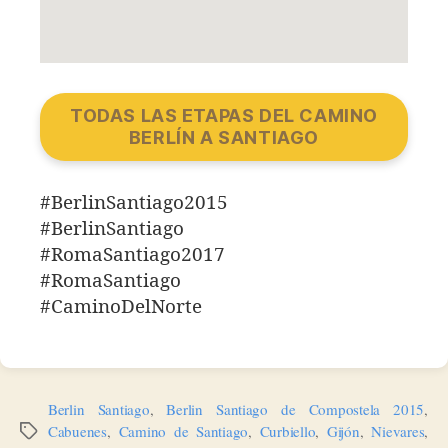
TODAS LAS ETAPAS DEL CAMINO
BERLÍN A SANTIAGO
#BerlinSantiago2015
#BerlinSantiago
#RomaSantiago2017
#RomaSantiago
#CaminoDelNorte
Berlin Santiago
,
Berlin Santiago de Compostela 2015
,
Cabuenes
,
Camino de Santiago
,
Curbiello
,
Gijón
,
Nievares
,
Etiquetas